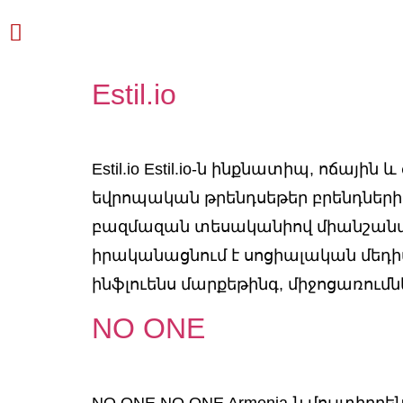
Estil.io
Estil.io Estil.io-ն ինքնատիպ, ոճա
եվրոպական թրենդսեթեր բրենդների 
բազմազան տեսականիով միանշանակ տար
իրականացնում է սոցիալական մեդի
ինֆլուենս մարքեթինգ, միջոցառում
NO ONE
NO ONE NO ONE Armenia-ն մուլտիբ