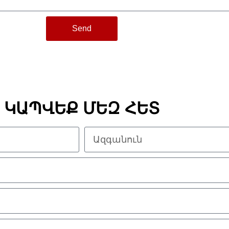
Send
ԿԱՊՎԵՔ ՄԵԶ ՀԵՏ