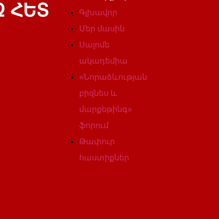
 ՀԵՏ
Գլխավոր
Մեր մասին
Սալոմե
ակադեմիա
«Նորաձևության
բիզնես և
մարքեթինգ»
ֆորում
Թափուր
հաստիքներ