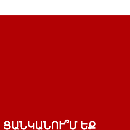
ՑԱՆԿԱՆՈՒ՞Մ ԵՔ