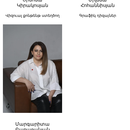
Կիրակոսյան
Հոհաննիսյան
Վիզուալ քոնթենթ ստեղծող
Գրաֆիկ դիզայներ
Մարգարիտա
Բաբաջանյան