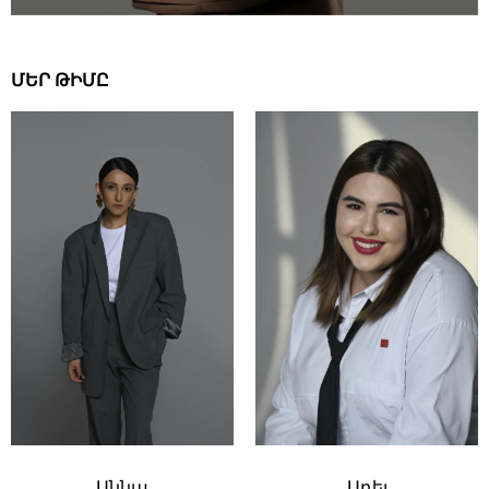
ՄԵՐ ԹԻՄԸ
Աննա
Ադել