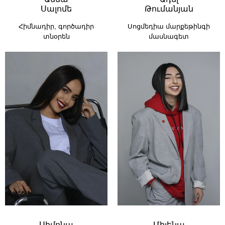
Սալոմե
Թումանյան
Հիմնադիր, գործադիր
Սոցմեդիա մարքեթինգի
տնօրեն
մասնագետ
Սիմոնա
Միլենա