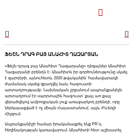
ՖԵՇՆ ԴՐԱԳ ԲԱՅ ԱՆԱՀԻՏ ՂԱԶԱՐՅԱՆ
«Ֆեշն դրագ բայ Անահիտ Ղազարյանը» դիզայներ Անահիտ
Ղազարյանի բրենդն է։ Անահիտն իր գործունեությունը սկսել
է զարդերի, այնուհետև 2020 թվականին՝ համավարակի
ժամանակ սկսեց զբաղվել նաև հագուստի
արտադրությամբ։ Նախնական շրջանում ապրանքանիշն
արտադրում էր սպորտային հագուստ՝ քայլ առ քայլ
վերածվելով ամբողջական լուք առաջարկող բրենդի, որը
ներկայացված է ոչ միայն Հայաստանում, այլև Բևեռլի
Հիլզում։
Ապրանքանիշի համար իրականացրել ենք PR և
հեղինակության կառավարում։ Անահիտի հետ աշխատել