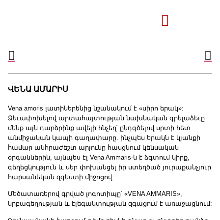
ՎԵՆԱ ԱՄԱՐԻՍ
Vena amoris լատիներենից նշանակում է «սիրո երակ»:
Ձեւափոխելով արտահայտության նախնական գրելաձեւը
մենք այն դարձրինք ավելի հնչեղ՝ ընդգծելով սրտի հետ
անմիջական կապի գաղափարը. ինչպես երակն է կյանքի
համար անհրաժեշտ արյունը հասցնում կենսական
օրգաններին, այնպես էլ Vena Ammaris-ն է ձգտում կիրք,
գեղեցկություն և սեր փոխանցել իր ստեղծած յուրաքանչյուր
հարսանեկան զգեստի միջոցով:
Մեծատառերով գրված լոգոտիպը՝ «VENA AMMARIS»,
նրբագեղության և էլեգանտության զգացում է առաջացնում: