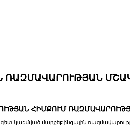
 ՌԱԶՄԱՎԱՐՈՒԹՅԱՆ ՄՇԱ
ՈՒԹՅԱՆ ՀԻՄՔՈՒՄ ՌԱԶՄԱՎԱՐՈՒԹՅ
ագետ կազմված մարքեթինգային ռազմավարությո