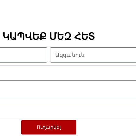
ԿԱՊՎԵՔ ՄԵԶ ՀԵՏ
Ուղարկել