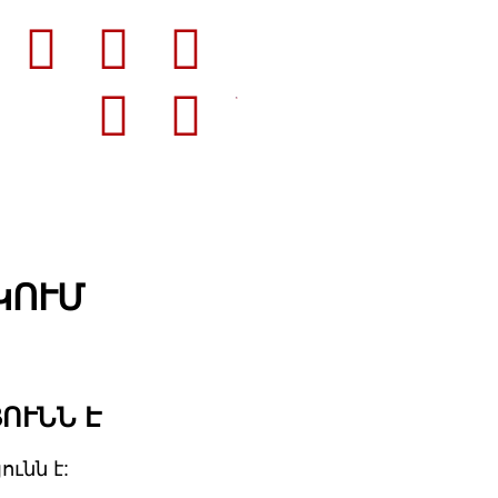
ԿՈՒՄ
ՈՒՆՆ Է
ւնն է: