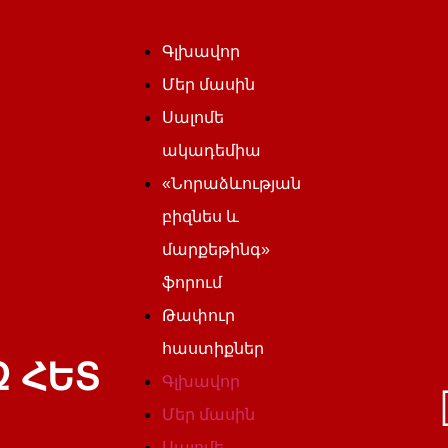
Գլխավոր
Մեր մասին
Սալոմե
ակադեմիա
«Նորաձևության
բիզնես և
մարքեթինգ»
ֆորում
Թափուր
հաստիքներ
 ՀԵՏ
Գլխավոր
Մեր մասին
Սալոմե