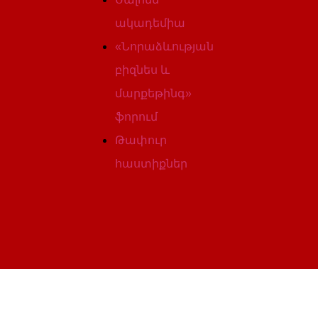
ակադեմիա
«Նորաձևության
բիզնես և
մարքեթինգ»
ֆորում
Թափուր
հաստիքներ