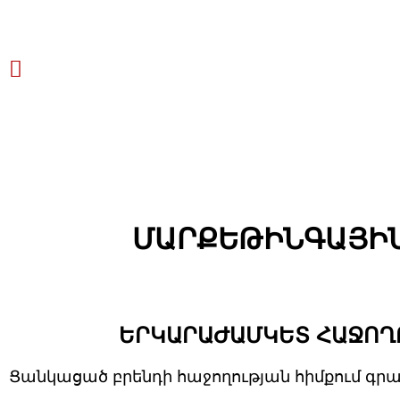
ՄԱՐՔԵԹԻՆԳԱՅԻՆ
ԵՐԿԱՐԱԺԱՄԿԵՏ ՀԱՋՈՂ
Ցանկացած բրենդի հաջողության հիմքում գր