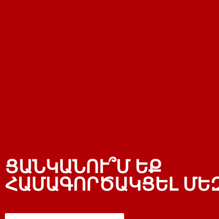
ՑԱՆԿԱՆՈՒ՞Մ ԵՔ
ՀԱՄԱԳՈՐԾԱԿՑԵԼ ՄԵԶ