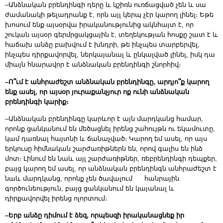
–Անձնական բրենդինգի դերը և կշիռն ուռճացված չեն և սա
ժամանակի թելադրանք է, որն այլ կերպ չէր կարող լինել։ Եթե
խոսում ենք այսօրվա իրականությունից ակնհայտ է, որ
շուկան այսօր գերմրցակցային է, տեղեկության հոսքը շատ է և
հաճախ անձը բախվում է խնդրի, թե ինչպես տարբերվել,
ինչպես դիրքավորվել, ներկայանալ և ընկալված լինել, իսկ դա
միայն հնարավոր է անձնական բրենդինգի շնորհիվ։
–Ո՞ւմ է անհրաժեշտ անձնական բրենդինգը, արդյո՞ք կարող
ենք ասել, որ այսօր յուրաքանչյուր ոք ունի անձնական
բրենդինգի կարիք։
–Անձնական բրենդինգը կարևոր է այն մարդկանց համար,
որոնք ցանկանում են մեծացնել իրենց շահույթն ու եկամուտը,
կամ դառնալ հայտնի և ճանաչված։ Կարող եմ ասել, որ այս
երկուսը հիմնական շարժառիթներն են, որով գալիս են ինձ
մոտ։ Լինում են նաև այլ շարժառիթներ, ռեբրենդինգի դեպքեր,
բայց կարող եմ ասել, որ անձնական բրենդինգն անհրաժեշտ է
նաև մարդկանց, որոնք չեն ծավալում հանրային
գործունեություն, բայց ցանկանում են կայանալ և
դիրքավորվել իրենց ոլորտում։
–Երբ անձը դիմում է ձեզ, որպեսզի իրականացնեք իր