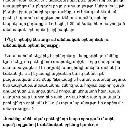
համար անհրաժեշտ է ճանաչել ինքդ քեզ, ճիշտ դիրքավորվել
ասպարեզում և ընդգծել քո յուրահատկությունները։ Իսկ, թե
ինչպես իրականացնել այդ ամենը և ունենալ անձնական
բրենդ կպատմի մարքեթոլոգ Աննա Սալոմեն, որն իր
կարիերայի ընթացքում ունեցել է 30 անձանց հետ հաջողված
անձնական բրենդինգի օրինակներ։
–Ի՞նչ է իրենից ենթադրում անձնական բրենդինգն ու
անձնական բրենդ եզրույթը։
–Նախ սահմանենք՝ ինչ է բրենդինգը․ մարքեթինգում մենք
նշում ենք, որ բրենդինգն ապրանքանիշն է, որը մարդկանց
մոտ առաջացնում է որոշակի ասոցիացիաներ և ամենևին
էական չէ, թե ինչ ասոցիացիաներ են, դրական, թե՝
բացասական։ Եթե մենք Nike ասելիս հստակ պատկերացնում
ենք ապրանքատեսականին, էներգիան, հիշում ենք որոշակի
գովազդներ և ասոցացնում որոշակի կերպարի հետ, ապա
վստահաբար կարող ենք ասել, որ սա հենց այդ դասական
բրենդինգի օրինակն է։ Նույն տրամաբանությունը գործում է
անձի դեպքում։
–Խոսենք անձնական բրենդինգի կարևորության մասին,
այսօ՞ր որքանով է անձնական բրենդը կարևոր։