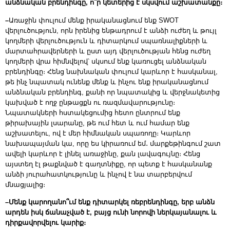
անձնական բրենդինգը, ո՞ր կետերից է սկսվում աշխատանքը։
–
Առաջին փուլում մենք իրականացնում ենք SWOT
վերլուծություն, որն իրենից ենթադրում է անձի ուժեղ և թույլ
կողմերի վերլուծություն և դիտարկում սպառնալիքների և
մարտահրավերների և ըստ այդ վերլուծության հենց ուժեղ
կողմերի վրա հիմնվելով՝ սկսում ենք կառուցել անձնական
բրենդինգը։ Հենց նախնական փուլում կարևոր է հասկանալ,
թե ինչ նպատակ ունենք մենք և ինչու ենք իրականացնում
անձնական բրենդինգ, քանի որ նպատակից և վերջնակետից
կախված է ողջ ընթացքն ու ռազմավարությունը։
Նպատակների հստակեցումից հետո ընտրում ենք
թիրախային լսարանը, թե ում հետ և ում համար ենք
աշխատելու, ով է մեր հիմնական սպառողը։ Կարևոր
նախապայման կա, որը ես կիրառում եմ․ մարքեթինգում շատ
ավելի կարևոր է լինել առաջինը, քան լավագույնը։ Հենց
այստեղ էլ թաքնված է գաղտնիքը, որ պետք է հասկանանք
անձի յուրահատկությունը և ինչով է նա տարբերվում
մնացյալից։
–Մենք կարողանո՞ւմ ենք դիտարկել ռեբրենդինգը, երբ անձն
արդեն իսկ ճանաչված է, բայց ունի նորովի ներկայանալու և
դիրքավորվելու կարիք։