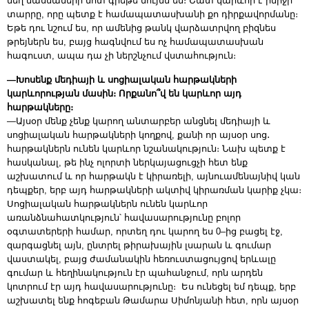
նեղ մասսաների մոտ գրեթե նույնն են։ Շատ կարևոր է իմիջի
տարրը, որը պետք է համապատասխանի քո դիրքավորմանը։
Եթե դու նշում ես, որ ամենից թանկ վարձատրվող բիզնես
թրեյներն ես, բայց հագնվում ես ոչ համապատասխան
հագուստ, ապա դա չի ներշնչում վստահություն։
—Խոսենք մեդիայի և սոցիալական հարթակների
կարևորության մասին։ Որքանո՞վ են կարևոր այդ
հարթակները։
—Այսօր մենք չենք կարող անտարբեր անցնել մեդիայի և
սոցիալական հարթակների կողքով, քանի որ այսօր սոց․
հարթակներն ունեն կարևոր նշանակություն։ Նախ պետք է
հասկանալ, թե ինչ ոլորտի ներկայացուցչի հետ ենք
աշխատում և որ հարթակն է կիրառելի, այնուամենայնիվ կան
դեպքեր, երբ այդ հարթակների ակտիվ կիրառման կարիք չկա։
Սոցիալական հարթակներն ունեն կարևոր
առանձնահատկություն՝ հավասարությունը բոլոր
օգտատերերի համար, որտեղ դու կարող ես 0–ից բացել էջ,
զարգացնել այն, ընտրել թիրախային լսարան և գումար
վաստակել, բայց ժամանակին հեռուստացույցով երևալը
գումար և հեղինակություն էր պահանջում, որն արդեն
կոտրում էր այդ հավասարությունը։ Ես ունեցել եմ դեպք, երբ
աշխատել ենք հոգեբան Թամարա Սիմոնյանի հետ, որն այսօր