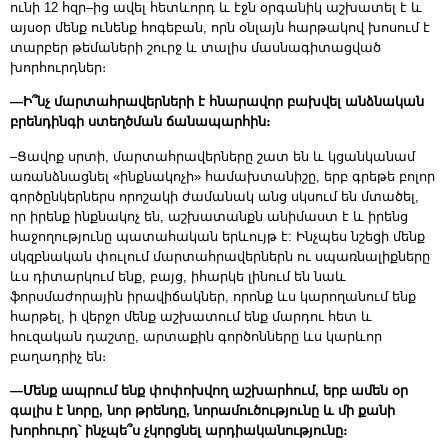
ունի 12 հզր–ից ավել հետևորդ և էջն օրգանիկ աշխատել է և
այսօր մենք ունենք հոգեբան, որն օնլայն հարթակով խոսում է
տարբեր թեմաների շուրջ և տալիս մասնագիտացված
խորհուրդներ։
—Ի՞նչ մարտահրավերների է հնարավոր բախվել անձնական
բրենդինգի ստեղծման ճանապարհին։
–Ցավոք սրտի, մարտահրավերները շատ են և կցանկանամ
առանձնացնել «ինքնակոչի» համախտանիշը, երբ գրեթե բոլոր
գործընկերներս որոշակի ժամանակ անց սկսում են մտածել,
որ իրենք ինքնակոչ են, աշխատանքն անիմաստ է և իրենց
հաջողությունը պատահական երևույթ է: Ինչպես նշեցի մենք
սկզբնական փուլում մարտահրավերներն ու սպառնալիքները
ևս դիտարկում ենք, բայց, իհարկե լինում են նաև
ֆորսմաժորային իրավիճակներ, որոնք ևս կարողանում ենք
հարթել, ի վերջո մենք աշխատում ենք մարդու հետ և
հուզական դաշտը, արտաքին գործոնները ևս կարևոր
բաղադրիչ են։
—Մենք ապրում ենք փոփոխվող աշխարհում, երբ ամեն օր
գալիս է նորը, նոր թրենդը, նորամուծությունը և մի քանի
խորհուրդ՝ ինչպե՞ս չկորցնել արդիականությունը։