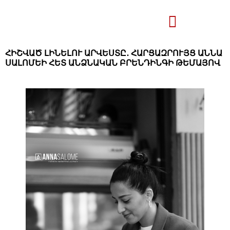
ՀԻՇՎԱԾ ԼԻՆԵԼՈՒ ԱՐՎԵՍՏԸ․ ՀԱՐՑԱԶՐՈՒՅՑ ԱՆՆԱ
ՍԱԼՈՄԵԻ ՀԵՏ ԱՆՁՆԱԿԱՆ ԲՐԵՆԴԻՆԳԻ ԹԵՄԱՅՈՎ