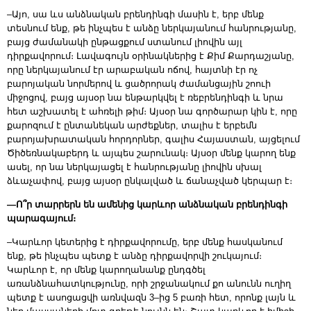
–Այո, սա ևս անձնական բրենդինգի մասին է, երբ մենք
տեսնում ենք, թե ինչպես է անձը ներկայանում հանրությանը,
բայց ժամանակի ընթացքում ստանում լիովին այլ
դիրքավորում։ Լավագույն օրինակներից է Քիմ Քարդաշյանը,
որը ներկայանում էր արաբական ոճով, հայտնի էր ոչ
բարոյական նորմերով և ցածրորակ ժամանցային շոուի
միջոցով, բայց այսօր նա ենթարկվել է ռեբրենդինգի և նրա
հետ աշխատել է ահռելի թիմ։ Այսօր նա գործարար կին է, որը
քարոզում է ընտանեկան արժեքներ, տալիս է երբեմն
բարոյախրատական հորդորներ, գալիս Հայաստան, այցելում
Ծիծեռնակաբերդ և այպես շարունակ։ Այսօր մենք կարող ենք
ասել, որ նա ներկայացել է հանրությանը լիովին սխալ
ձևաչափով, բայց այսօր ընկալված և ճանաչված կերպար է։
—Ո՞ր տարրերն են ամենից կարևոր անձնական բրենդինգի
պարագայում։
–Կարևոր կետերից է դիրքավորումը, երբ մենք հասկանում
ենք, թե ինչպես պետք է անձը դիրքավորվի շուկայում։
Կարևոր է, որ մենք կարողանանք ընդգծել
առանձնահատկությունը, որի շրջանակում քո անունն ուղիղ
պետք է ասոցացվի առնվազն 3–ից 5 բառի հետ, որոնք լայն և