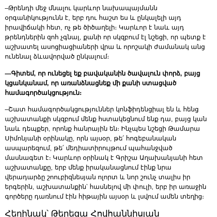
–Թրենդի մեջ մնալու կարևոր նախապայմանն
օրգանիկությունն է, երբ դու հաշտ ես և ընկալելի այդ
իրավիճակի հետ, ոչ թե ծիծաղելի։ Կարևոր է նաև այդ
թրենդներին զոհ չգնալ, քանի որ սկզբում էլ նշեցի, որ պետք է
աշխատել ասոցիացիաների վրա և որոշակի ժամանակ անց
ունենալ ձևավորված ընկալում։
—Գիտեմ, որ ունեցել եք բավականին ծավալուն փորձ, բայց
կցանկանամ, որ առանձնացնեք մի քանի ստացված
համագործակցություն։
–Շատ համագործակցություններ կոնֆիդենցիալ են և հենց
աշխատանքի սկզբում մենք հստակեցնում ենք դա, բայց կան
նաև դեպքեր, որոնք հանրային են։ Ինչպես նշեցի Թամարա
Սիմոնյանի օրինակը, որն այսօր, թե՛ հոգեբանական
ասպարեզում, թե՛ մեդիատիրույթում պահանջված
մասնագետ է։ Կարևոր օրինակ է Գրիշա Աղախանյանի հետ
աշխատանքը, երբ մենք իրականացնում էինք նրա
վերադարձը շոուբիզնեսյան ոլորտ և նոր շունչ տալիս իր
երգերին, աշխատանքին՝ հասնելով մի փուլի, երբ իր առաջին
գործերը դառնում էին հիթային այսօր և լսվում ամեն տեղից։
Հեղինակ՝ Թերեզա Հովհաննիսյան